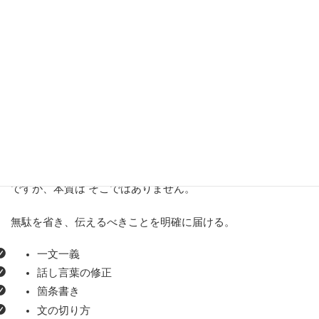
前後が相反する内容になっていますね。
「削ぎ落とす」とは、単に短くす
ることではない
「文章を削ぎ落とす」＝「文字数を減らす」と誤解されがち
ですが、本質は そこではありません。
無駄を省き、伝えるべきことを明確に届ける。
一文一義
話し言葉の修正
箇条書き
文の切り方